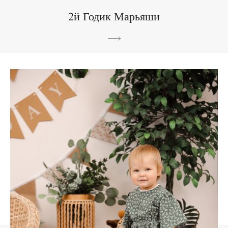
2й Годик Марьяши