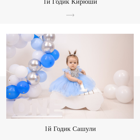
1й Годик Кирюши
1й Годик Сашули