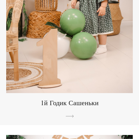
1й Годик Сашеньки