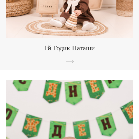
1й Годик Наташи