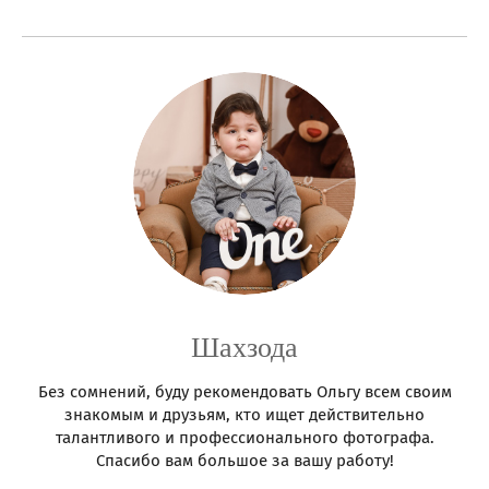
Шахзода
Без сомнений, буду рекомендовать Ольгу всем своим
знакомым и друзьям, кто ищет действительно
талантливого и профессионального фотографа.
Спасибо вам большое за вашу работу!