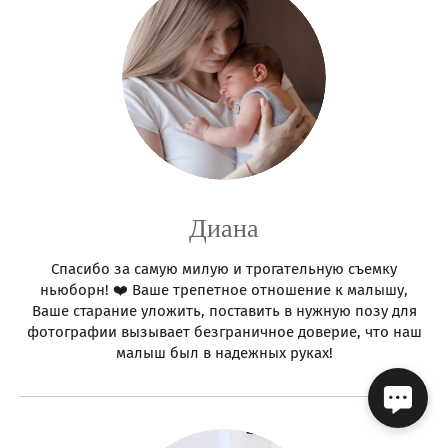
Диана
Спасибо за самую милую и трогательную съемку
ньюборн! ❤️ Ваше трепетное отношение к малышу,
Ваше старание уложить, поставить в нужную позу для
фотографии вызывает безграничное доверие, что наш
малыш был в надежных руках!