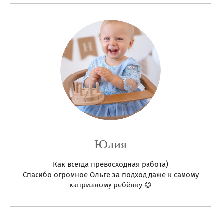
Юлия
Как всегда превосходная работа)
Спасибо огромное Ольге за подход даже к самому
капризному ребёнку 😊