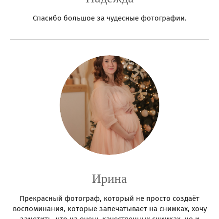
Спасибо большое за чудесные фотографии.
Ирина
Прекрасный фотограф, который не просто создаёт
воспоминания, которые запечатывает на снимках, хочу