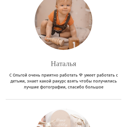
Наталья
С Ольгой очень приятно работать 🌹 умеет работать с
детьми, знает какой ракурс взять чтобы получились
лучшие фотографии, спасибо большое