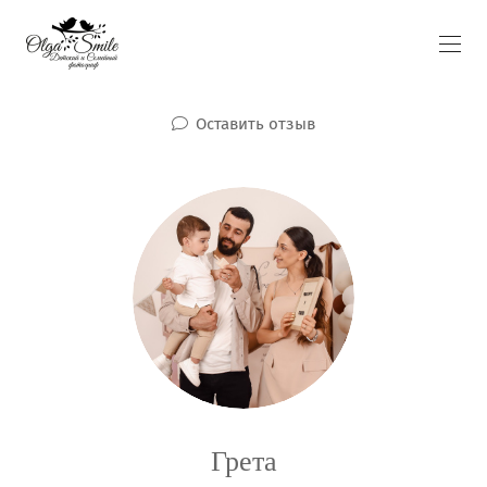
Оставить отзыв
Грета