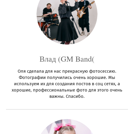
Влад (GM Band(
Оля сделала для нас прекрасную фотосессию.
Фотографии получились очень хорошие. Мы
используем их для создания постов в соц сетях, а
хорошие, профессиональные фото для этого очень
важны. Спасибо.