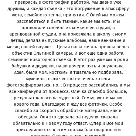
прекрасные фотографии работой. Мы давно уже
дружим, и каждая съемка - это погружение в атмосферу
уюта, семейного тепла, принятия. С Олей мы можем
расслабиться и быть такими, какие мы есть. Мы
проводили семейные съёмки в её студии, в
арендованной студии, она приезжала в школу к моим
детям, делала выпускные альбомы, наше венчание и
месяц нашей внучке.... Целая наша жизнь прошла через
объектив Ольгиной камеры. И вот еще одна работа,
семейная новогодняя съемка. В этот раз уже мы в роли
бабушки и дедушки, наши дочери, зять и внученька.
Идея. была моя, костюмы я тщательно подбирала,
мужчины, если честно не очень хотели
фотографироваться, но... В процессе расслабились и мы
все кайфанули от процесса. Олечка спасибо большое,
результат как всегда чудесный. Семья, уют и магия
нового года. Благодарю и жду все фоточки. Особо
спасибо за скорость обработки материала, как и
обещала, Оля это сделала за неделю, сказала
обязательно к Новому году отдаст. Супер!!! Все мои
присоединяются к этим словам благодарности и