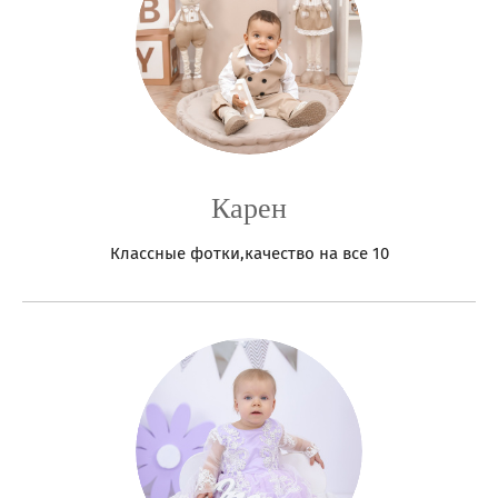
Карен
Классные фотки,качество на все 10