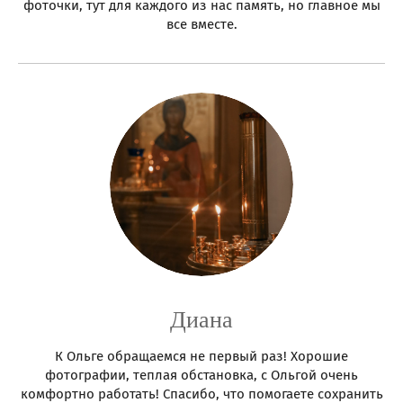
фоточки, тут для каждого из нас память, но главное мы
все вместе.
Диана
К Ольге обращаемся не первый раз! Хорошие
фотографии, теплая обстановка, с Ольгой очень
комфортно работать! Спасибо, что помогаете сохранить