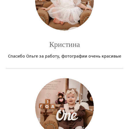
Кристина
Спасибо Ольге за работу, фотографии очень красивые