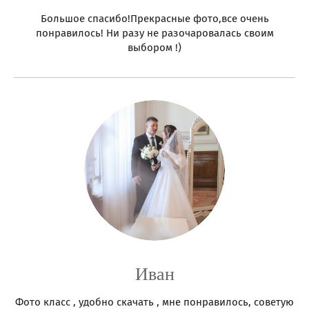
Большое спасибо!Прекрасные фото,все очень
понравилось! Ни разу не разочаровалась своим
выбором !)
Иван
Фото класс , удобно скачать , мне понравилось, советую