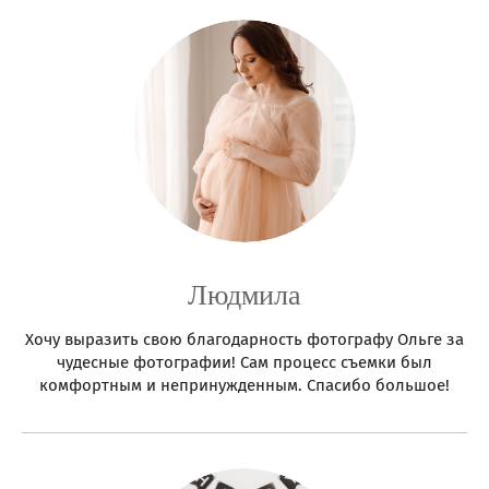
Людмила
Хочу выразить свою благодарность фотографу Ольге за
чудесные фотографии! Сам процесс съемки был
комфортным и непринужденным. Спасибо большое!