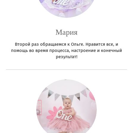
Мария
Второй раз обращаемся к Ольге. Нравится все, и
помощь во время процесса, настроение и конечный
результат!