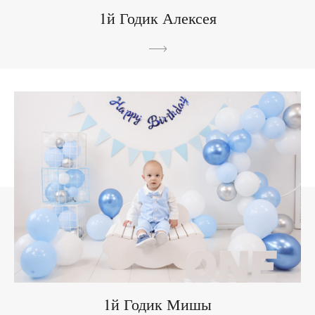
1й Годик Алексея
1й Годик Мишы