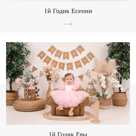
1й Годик Есении
1й Годик Евы