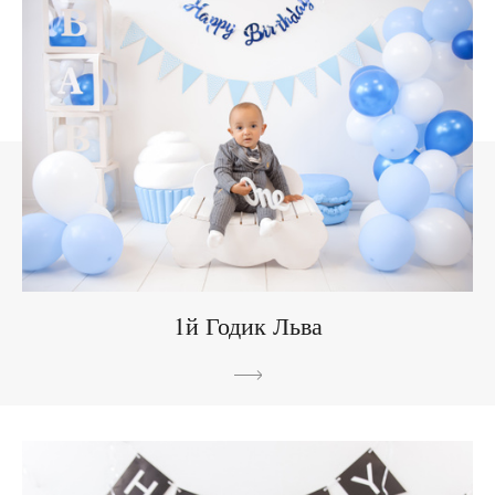
1й Годик Льва