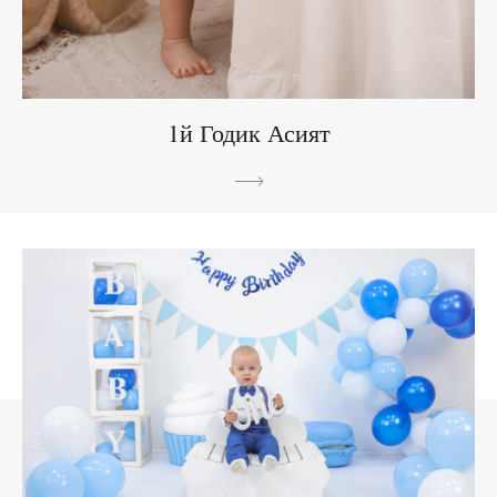
1й Годик Асият